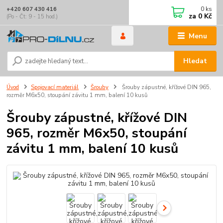
0
ks
+420 607 430 416
za
0 Kč
(Po - Čt: 9 - 15 hod.)
Menu
Hledat
Úvod
Spojovací materiál
Šrouby
Šrouby zápustné, křížové DIN 965,
rozměr M6x50, stoupání závitu 1 mm, balení 10 kusů
Šrouby zápustné, křížové DIN
965, rozměr M6x50, stoupání
závitu 1 mm, balení 10 kusů