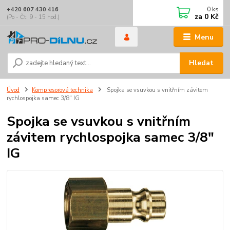
0
ks
+420 607 430 416
za
0 Kč
(Po - Čt: 9 - 15 hod.)
Menu
Hledat
Úvod
Kompresorová technika
Spojka se vsuvkou s vnitřním závitem
rychlospojka samec 3/8" IG
Spojka se vsuvkou s vnitřním
závitem rychlospojka samec 3/8"
IG