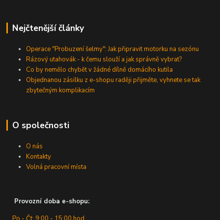
Nejčtenější články
Operace "Probuzení šelmy": Jak připravit motorku na sezónu
Rázový utahovák - k čemu slouží a jak správně vybrat?
Co by nemělo chybět v žádné dílně domácího kutila
Objednanou zásilku z e-shopu raději přijměte, vyhnete se tak
zbytečným komplikacím
O společnosti
O nás
Kontakty
Volná pracovní místa
Provozní doba e-shopu:
Po - Čt: 9:00 - 15:00 hod.