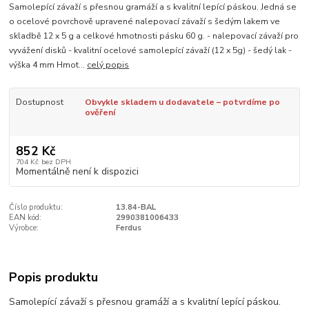
Samolepící závaží s přesnou gramáží a s kvalitní lepící páskou. Jedná se
o ocelové povrchově upravené nalepovací závaží s šedým lakem ve
skladbě 12 x 5 g a celkové hmotnosti pásku 60 g. - nalepovací závaží pro
vyvážení disků - kvalitní ocelové samolepící závaží (12 x 5g) - šedý lak -
výška 4 mm Hmot...
celý popis
Dostupnost
Obvykle skladem u dodavatele – potvrdíme po
ověření
852 Kč
704 Kč
bez DPH
Momentálně není k dispozici
Číslo produktu:
13.84-BAL
EAN kód:
2990381006433
Výrobce:
Ferdus
Popis produktu
Samolepící závaží s přesnou gramáží a s kvalitní lepící páskou.