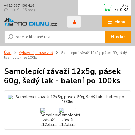
0
ks
+420 607 430 416
za
0 Kč
(Po - Čt: 9 - 15 hod.)
Menu
Hledat
Úvod
Vybavení pneuservisů
Samolepící závaží 12x5g, pásek 60g, šedý
lak - balení po 100ks
Samolepící závaží 12x5g, pásek
60g, šedý lak - balení po 100ks