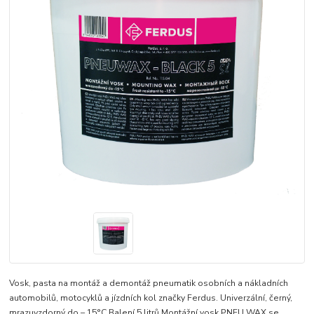
Vosk, pasta na montáž a demontáž pneumatik osobních a nákladních
automobilů, motocyklů a jízdních kol značky Ferdus. Univerzální, černý,
mrazuvzdorný do – 15°C Balení 5 litrů Montážní vosk PNEU WAX se