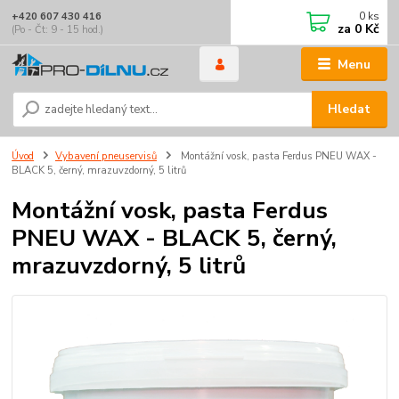
0
ks
+420 607 430 416
za
0 Kč
(Po - Čt: 9 - 15 hod.)
Menu
Hledat
Úvod
Vybavení pneuservisů
Montážní vosk, pasta Ferdus PNEU WAX -
BLACK 5, černý, mrazuvzdorný, 5 litrů
Montážní vosk, pasta Ferdus
PNEU WAX - BLACK 5, černý,
mrazuvzdorný, 5 litrů