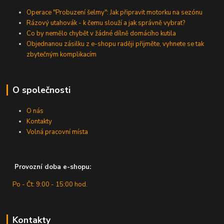
Operace "Probuzení šelmy": Jak připravit motorku na sezónu
Rázový utahovák - k čemu slouží a jak správně vybrat?
Co by nemělo chybět v žádné dílně domácího kutila
Objednanou zásilku z e-shopu raději přijměte, vyhnete se tak
zbytečným komplikacím
O společnosti
O nás
Kontakty
Volná pracovní místa
Provozní doba e-shopu:
Po - Čt: 9:00 - 15:00 hod.
Kontakty