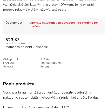
vyznačuje skvělými kluznými vlastnostmi. Díky tomu je ho při práci
potřeba relativně malé množství...
celý popis
Dostupnost
Obvykle skladem u dodavatele – potvrdíme po
ověření
523 Kč
432 Kč
bez DPH
Momentálně není k dispozici
Číslo produktu:
115.04
EAN kód:
2992695002798
Výrobce:
Ferdus
Popis produktu
Vosk, pasta na montáž a demontáž pneumatik osobních a
nákladních automobilů, motocyklů a jízdních kol značky Ferdus.
Univerzální, černý, mrazuvzdorný do – 15°C