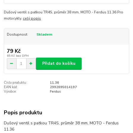
Dušový ventil s patkou TR4S, průměr 38 mm, MOTO - Ferdus 11.36 Pro
motocykly.
celý popis
Dostupnost
Skladem
79 Kč
65 Kč
bez DPH
Přidat do košíku
Číslo produktu:
11.36
EAN kód:
2992695014197
Výrobce:
Ferdus
Popis produktu
Dušový ventil s patkou TR4S, průměr 38 mm, MOTO - Ferdus
11.36