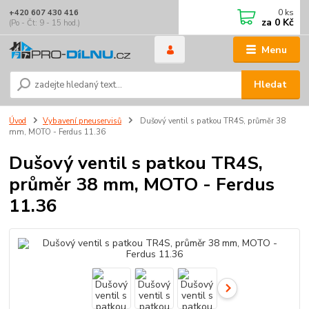
0
ks
+420 607 430 416
za
0 Kč
(Po - Čt: 9 - 15 hod.)
Menu
Hledat
Úvod
Vybavení pneuservisů
Dušový ventil s patkou TR4S, průměr 38
mm, MOTO - Ferdus 11.36
Dušový ventil s patkou TR4S,
průměr 38 mm, MOTO - Ferdus
11.36