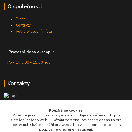
O společnosti
O nás
Kontakty
Volná pracovní místa
Provozní doba e-shopu:
Po - Čt: 9:00 - 15:00 hod.
Kontakty
Zákaznická podpora
Používáme cookies
+420 607 430 416
Můžeme je umístit pro analýzu našich údajů o návštěvnících, pro
(Po - Čt: 9 - 15 hod.)
zlepšení našeho webu, ukázání personalizovaného obsahu a pro
poskytnutí skvělého zážitku z webu. Pro více informací o cookies
info@pro-dilnu.cz
používáme otevřené nastavení.