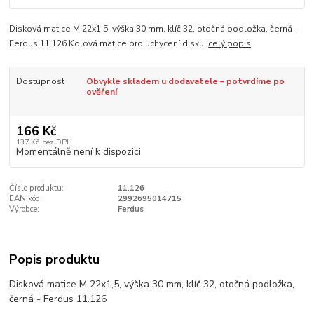
Disková matice M 22x1,5, výška 30 mm, klíč 32, otočná podložka, černá -
Ferdus 11.126 Kolová matice pro uchycení disku.
celý popis
Dostupnost
Obvykle skladem u dodavatele – potvrdíme po
ověření
166 Kč
137 Kč
bez DPH
Momentálně není k dispozici
Číslo produktu:
11.126
EAN kód:
2992695014715
Výrobce:
Ferdus
Popis produktu
Disková matice M 22x1,5, výška 30 mm, klíč 32, otočná podložka,
černá - Ferdus 11.126