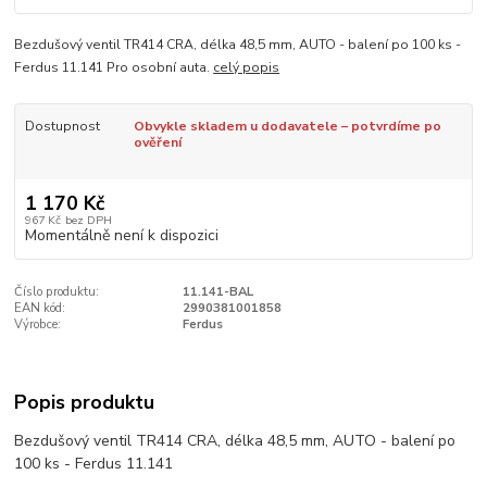
Bezdušový ventil TR414 CRA, délka 48,5 mm, AUTO - balení po 100 ks -
Ferdus 11.141 Pro osobní auta.
celý popis
Dostupnost
Obvykle skladem u dodavatele – potvrdíme po
ověření
1 170 Kč
967 Kč
bez DPH
Momentálně není k dispozici
Číslo produktu:
11.141-BAL
EAN kód:
2990381001858
Výrobce:
Ferdus
Popis produktu
Bezdušový ventil TR414 CRA, délka 48,5 mm, AUTO - balení po
100 ks - Ferdus 11.141